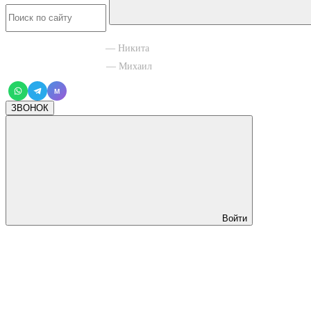
+7 965 003 77 11
— Никита
+7 966 756 88 43
— Михаил
M
ЗВОНОК
Войти
Заготовки ключей, автоключи