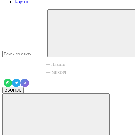
Корзина
+7 965 003 77 11
— Никита
+7 966 756 88 43
— Михаил
M
ЗВОНОК