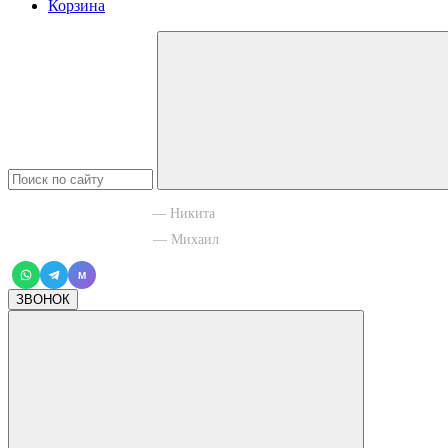
Корзина
+7 965 003 77 11
— Никита
+7 966 756 88 43
— Михаил
M
ЗВОНОК