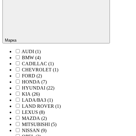
Марка
AUDI (
1
)
BMW (
4
)
CADILLAC (
1
)
CHEVROLET (
1
)
FORD (
2
)
HONDA (
7
)
HYUNDAI (
22
)
KIA (
26
)
LADA/ВАЗ (
1
)
LAND ROVER (
1
)
LEXUS (
8
)
MAZDA (
2
)
MITSUBISHI (
5
)
NISSAN (
9
)