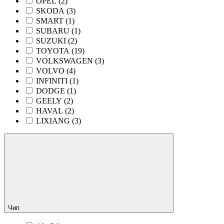
OPEL (
2
)
SKODA (
3
)
SMART (
1
)
SUBARU (
1
)
SUZUKI (
2
)
TOYOTA (
19
)
VOLKSWAGEN (
3
)
VOLVO (
4
)
INFINITI (
1
)
DODGE (
1
)
GEELY (
2
)
HAVAL (
2
)
LIXIANG (
3
)
Чип