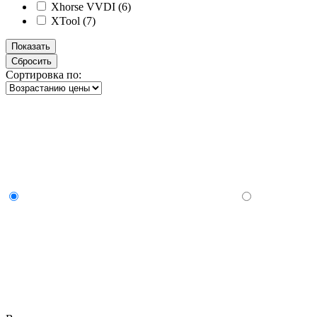
Xhorse VVDI (
6
)
XTool (
7
)
Сортировка по: