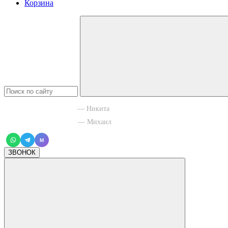
Корзина
+7 965 003 77 11
— Никита
+7 966 756 88 43
— Михаил
M
ЗВОНОК