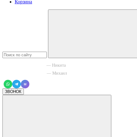
Корзина
+7 965 003 77 11
— Никита
+7 966 756 88 43
— Михаил
M
ЗВОНОК