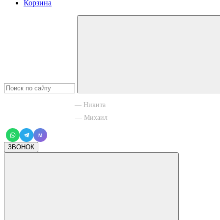
Корзина
+7 965 003 77 11
— Никита
+7 966 756 88 43
— Михаил
M
ЗВОНОК