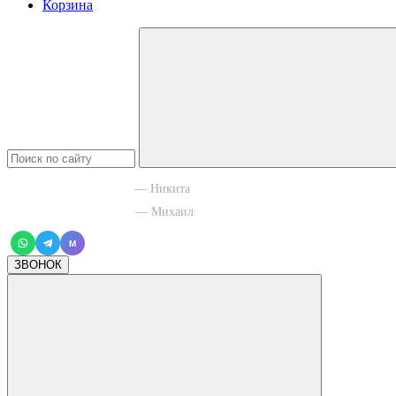
Корзина
+7 965 003 77 11
— Никита
+7 966 756 88 43
— Михаил
M
ЗВОНОК