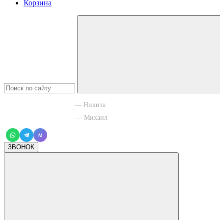
Корзина
+7 965 003 77 11
— Никита
+7 966 756 88 43
— Михаил
M
ЗВОНОК