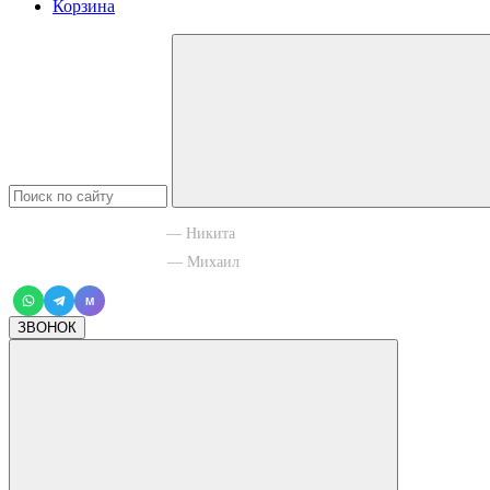
Корзина
+7 965 003 77 11
— Никита
+7 966 756 88 43
— Михаил
M
ЗВОНОК