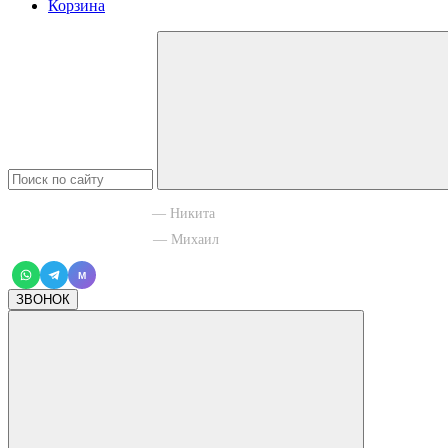
Корзина
+7 965 003 77 11
— Никита
+7 966 756 88 43
— Михаил
M
ЗВОНОК