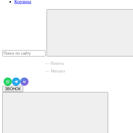
Корзина
+7 965 003 77 11
— Никита
+7 966 756 88 43
— Михаил
M
ЗВОНОК