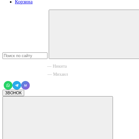
Корзина
+7 965 003 77 11
— Никита
+7 966 756 88 43
— Михаил
M
ЗВОНОК