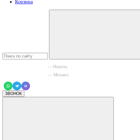
Корзина
+7 965 003 77 11
— Никита
+7 966 756 88 43
— Михаил
M
ЗВОНОК