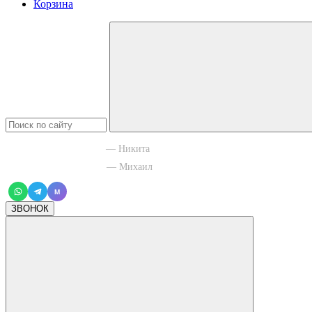
Корзина
+7 965 003 77 11
— Никита
+7 966 756 88 43
— Михаил
M
ЗВОНОК