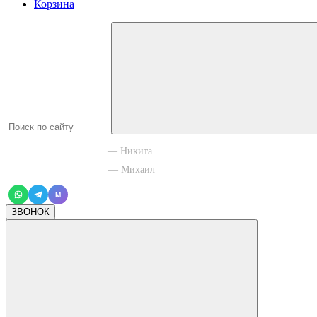
Корзина
+7 965 003 77 11
— Никита
+7 966 756 88 43
— Михаил
M
ЗВОНОК