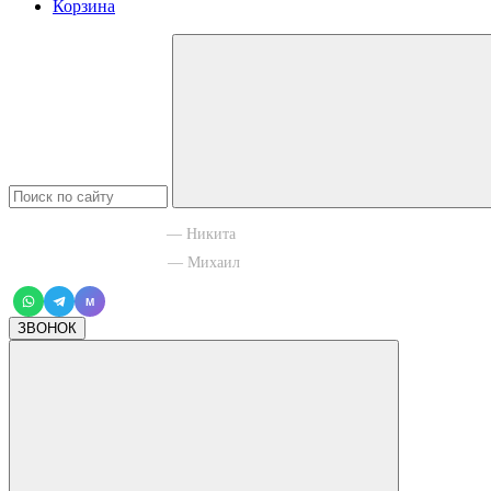
Корзина
+7 965 003 77 11
— Никита
+7 966 756 88 43
— Михаил
M
ЗВОНОК