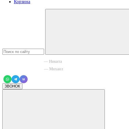
Корзина
+7 965 003 77 11
— Никита
+7 966 756 88 43
— Михаил
M
ЗВОНОК