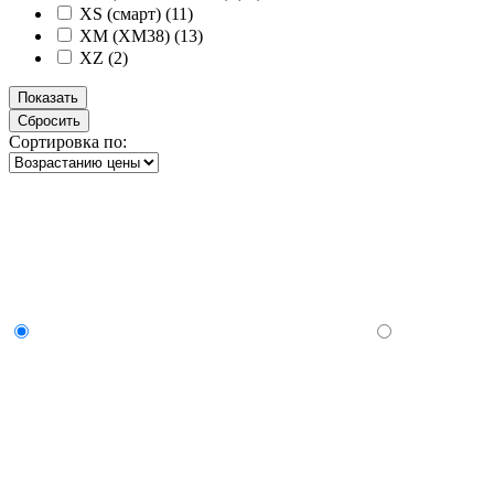
XS (смарт) (
11
)
XM (XM38) (
13
)
XZ (
2
)
Сортировка по: