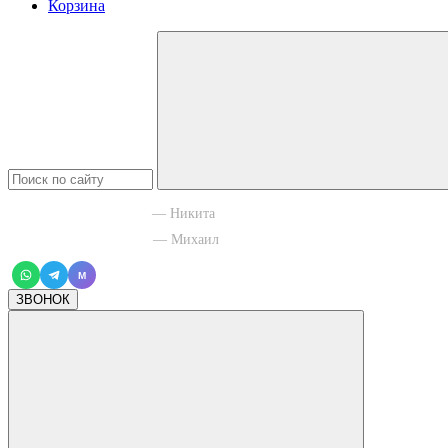
Корзина
+7 965 003 77 11
— Никита
+7 966 756 88 43
— Михаил
M
ЗВОНОК