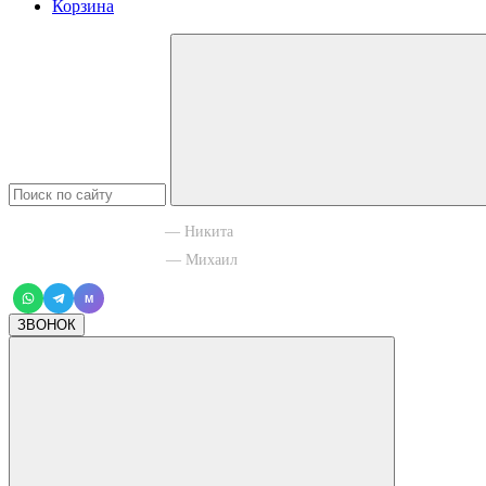
Корзина
+7 965 003 77 11
— Никита
+7 966 756 88 43
— Михаил
M
ЗВОНОК