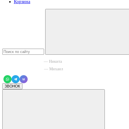
Корзина
+7 965 003 77 11
— Никита
+7 966 756 88 43
— Михаил
M
ЗВОНОК