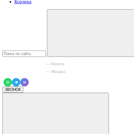
Корзина
+7 965 003 77 11
— Никита
+7 966 756 88 43
— Михаил
M
ЗВОНОК