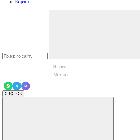
Корзина
+7 965 003 77 11
— Никита
+7 966 756 88 43
— Михаил
M
ЗВОНОК