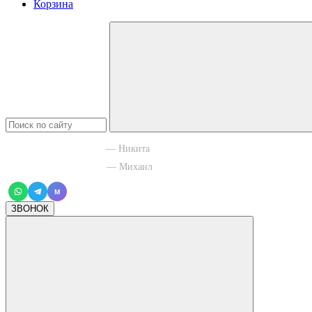
Корзина
+7 965 003 77 11
— Никита
+7 966 756 88 43
— Михаил
M
ЗВОНОК