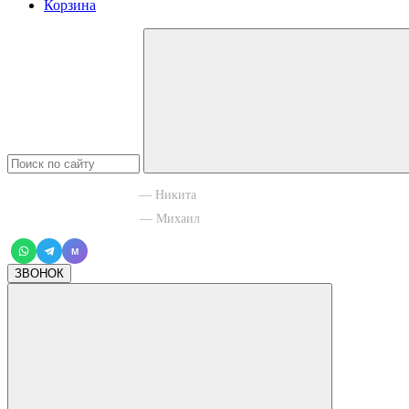
Корзина
+7 965 003 77 11
— Никита
+7 966 756 88 43
— Михаил
M
ЗВОНОК