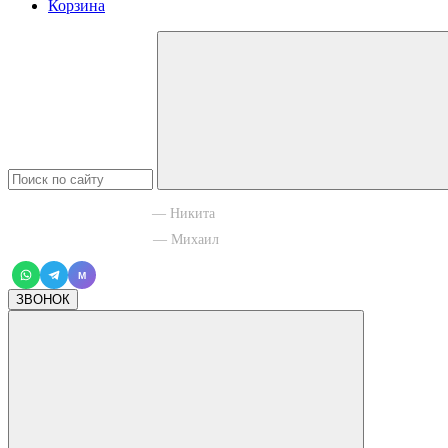
Корзина
+7 965 003 77 11
— Никита
+7 966 756 88 43
— Михаил
M
ЗВОНОК