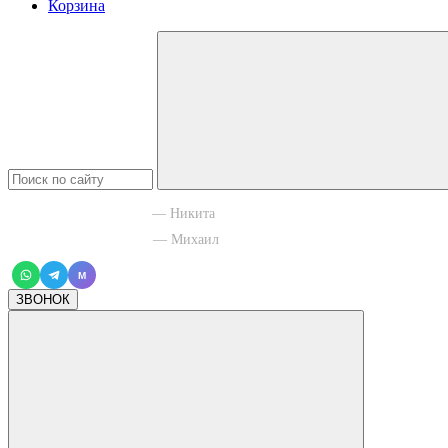
Корзина
+7 965 003 77 11
— Никита
+7 966 756 88 43
— Михаил
M
ЗВОНОК