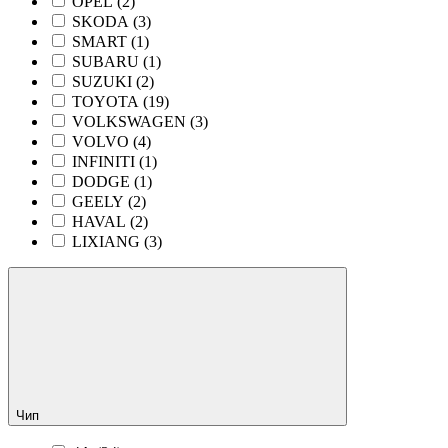
OPEL (
2
)
SKODA (
3
)
SMART (
1
)
SUBARU (
1
)
SUZUKI (
2
)
TOYOTA (
19
)
VOLKSWAGEN (
3
)
VOLVO (
4
)
INFINITI (
1
)
DODGE (
1
)
GEELY (
2
)
HAVAL (
2
)
LIXIANG (
3
)
Чип