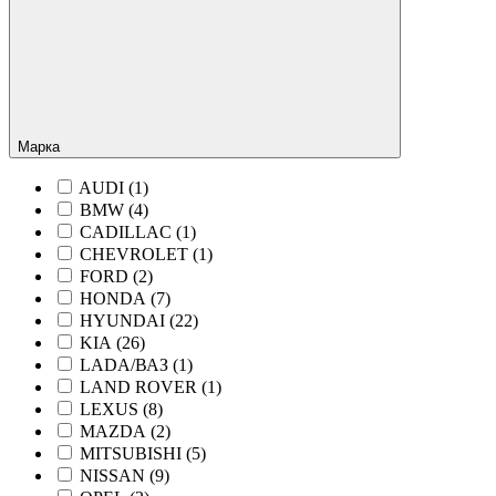
Марка
AUDI (
1
)
BMW (
4
)
CADILLAC (
1
)
CHEVROLET (
1
)
FORD (
2
)
HONDA (
7
)
HYUNDAI (
22
)
KIA (
26
)
LADA/ВАЗ (
1
)
LAND ROVER (
1
)
LEXUS (
8
)
MAZDA (
2
)
MITSUBISHI (
5
)
NISSAN (
9
)