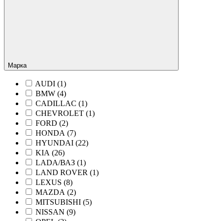
Марка
AUDI (
1
)
BMW (
4
)
CADILLAC (
1
)
CHEVROLET (
1
)
FORD (
2
)
HONDA (
7
)
HYUNDAI (
22
)
KIA (
26
)
LADA/ВАЗ (
1
)
LAND ROVER (
1
)
LEXUS (
8
)
MAZDA (
2
)
MITSUBISHI (
5
)
NISSAN (
9
)