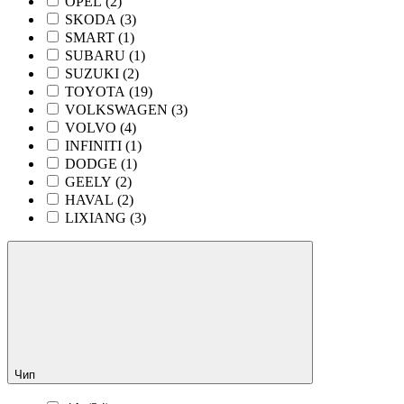
OPEL (
2
)
SKODA (
3
)
SMART (
1
)
SUBARU (
1
)
SUZUKI (
2
)
TOYOTA (
19
)
VOLKSWAGEN (
3
)
VOLVO (
4
)
INFINITI (
1
)
DODGE (
1
)
GEELY (
2
)
HAVAL (
2
)
LIXIANG (
3
)
Чип